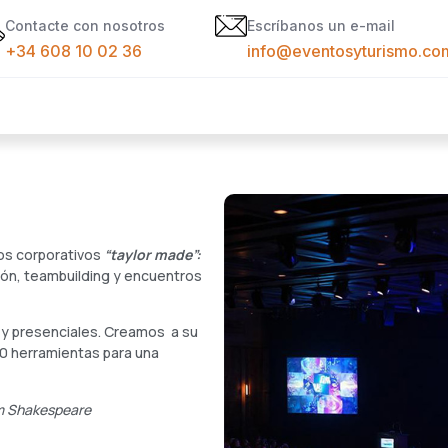
Contacte con nosotros
Escríbanos un e-mail
+34 608 10 02 36
info@eventosyturismo.co
tos corporativos
“taylor made”:
ión, teambuilding y encuentros
 y presenciales. Creamos a su
0 herramientas para una
am Shakespeare